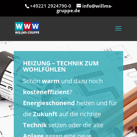
+49221 2924790-0
info@willms-
gruppe.de
HEIZUNG – TECHNIK ZUM
WOHLFÜHLEN
Schön
warm
und dazu noch
kosteneffizient
?
Energieschonend
heizen und für
die
Zukunft
auf die richtige
Technik
setzen oder die alte
Anlage
gegen eine neue